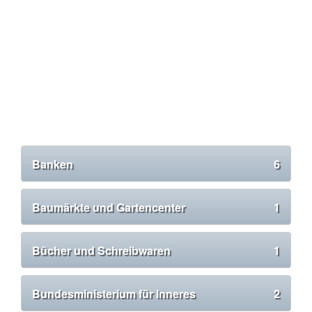
Banken
6
Baumärkte und Gartencenter
1
Bücher und Schreibwaren
1
Bundesministerium für Inneres
2