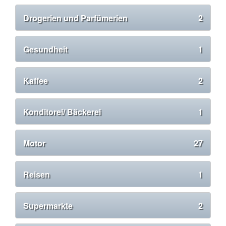
Drogerien und Parfümerien
2
Gesundheit
1
Kaffee
2
Konditorei/ Bäckerei
1
Motor
27
Reisen
1
Supermarkte
2